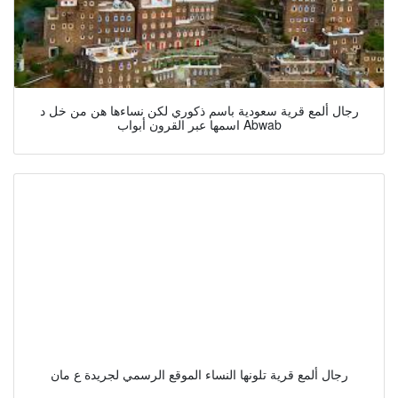
رجال ألمع قرية سعودية باسم ذكوري لكن نساءها هن من خل د
اسمها عبر القرون أبواب Abwab
رجال ألمع قرية تلونها النساء الموقع الرسمي لجريدة ع مان