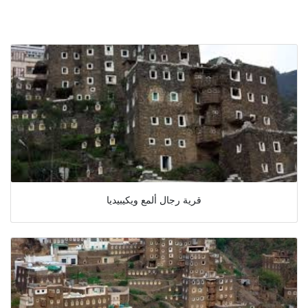
قرية رجال ألمع ويكيبيديا