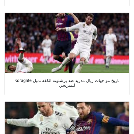
Koragate تاريخ مواجهات ريال مدريد ضد برشلونة الكفة تميل
للميرنجي