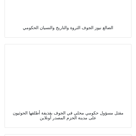
الضالع نيوز الجوف الثروة والتاريخ والنسيان الحكومي
مقتل مسؤول حكومي محلي في الجوف بقذيفة أطلقها الحوثيون
على مدينة الحزم المصدر أونلاين