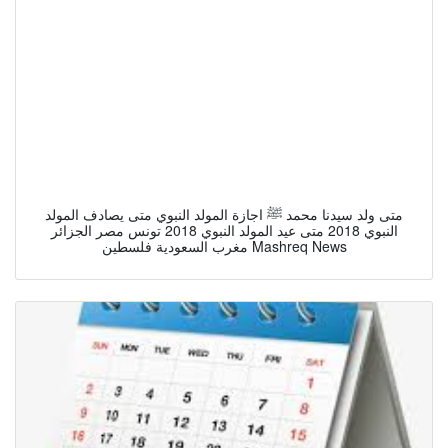
متى ولد سيدنا محمد ﷺ اجازة المولد النبوي متى يصادف المولد
النبوي 2018 متى عيد المولد النبوي 2018 تونس مصر الجزائر
مغرب السعودية فلسطين Mashreq News