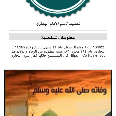
Ghadah בטוויטר تاريخ وفاة الرسول عام ١١ هجري تاريخ ولادة
البخاري عام ١٩٤ هجري ١٨٣ سنه مفقوده بين الوفاة والولادة هل
كان المسلمين خلالها كفار بدون البخاري Https T Co Rcalerl8qu