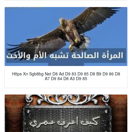
Https Xn Sgb8bg Net D8 Ad D9 83 D9 85 D8 B9 D9 86 D8
A7 D9 84 D8 A3 D9 85