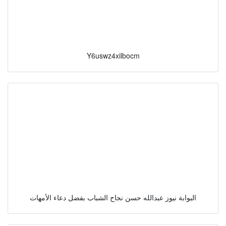
Y6uswz4xilbocm
البوابة نيوز عبدالله حسن نجاح الشباب بفضل دعاء الأمهات