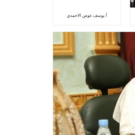
أ يوسف عوض الاحمدي