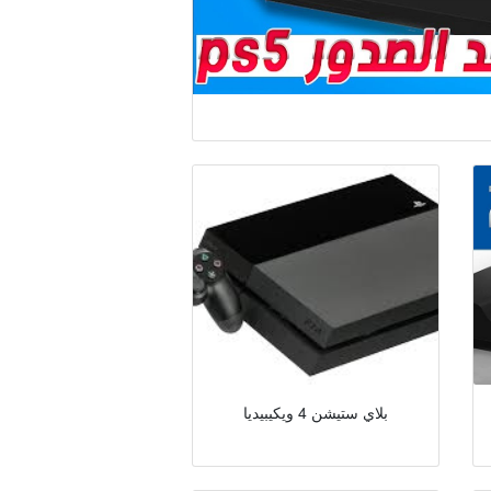
بلاي ستيشن 4 ويكيبيديا