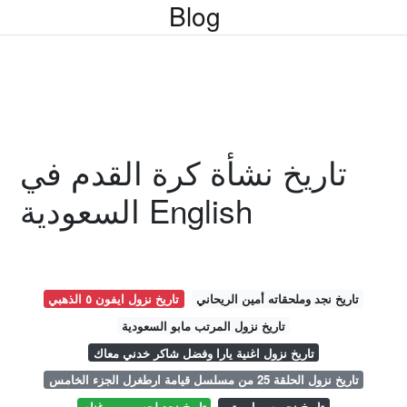
Blog
تاريخ نشأة كرة القدم في
السعودية English
تاريخ نجد وملحقاته أمين الريحاني
تاريخ نزول ايفون ٥ الذهبي
تاريخ نزول المرتب مابو السعودية
تاريخ نزول اغنية يارا وفضل شاكر خدني معاك
تاريخ نزول الحلقة 25 من مسلسل قيامة ارطغرل الجزء الخامس
تاريخ نجم سهيل متى
تاريخ نجد لحسين بن غنام