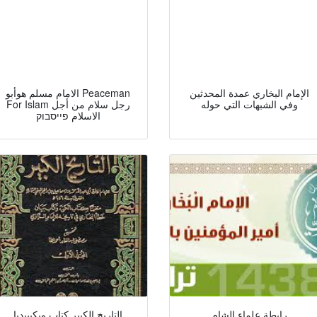
الإمام البخاري عمدة المحدثين
الامام مسلم هوأبو Peaceman
وفي الشبهات التي حوله
For Islam رجل سلام من أجل
الاسلام פייסבוק
رابطة علماء الشام
التاريخ الكبير كتاب ويكيبيديا