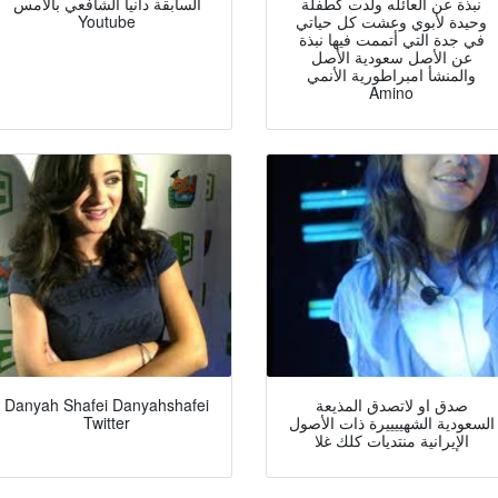
نبذة عن العائله ولدت كطفلة
السابقة دانيا الشافعي بالأمس
وحيدة لأبوي وعشت كل حياتي
Youtube
في جدة التي أتممت فيها نبذة
عن الأصل سعودية الأصل
والمنشأ امبراطورية الأنمي
Amino
صدق او لاتصدق المذيعة
Danyah Shafei Danyahshafei
السعودية الشهييييرة ذات الأصول
Twitter
الإيرانية منتديات كلك غلا