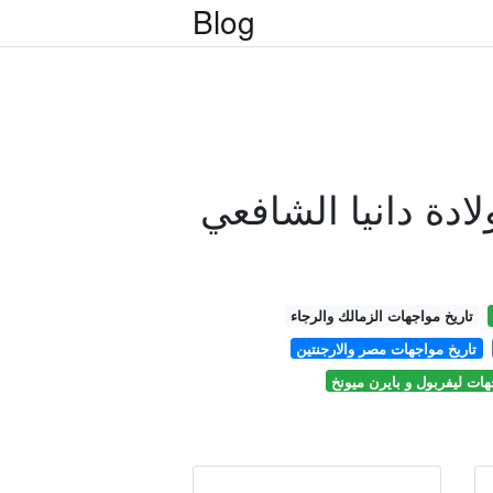
Blog
لادة دانيا الشافعي
تاريخ مواجهات الزمالك والرجاء
تاريخ مواجهات مصر والارجنتين
هات ليفربول و بايرن ميونخ