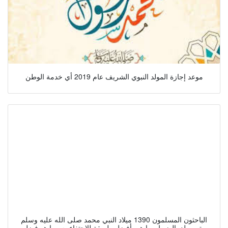
موعد إجازة المولد النبوي الشريف عام 2019 أي خدمة الوطن
الباحثون المسلمون 1390 ميلاد النبي محمد صلى الله عليه وسلم
متى و لد بالضبط وما هي أفضل طريقة للاحتفاء به وما هو فضل