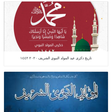
تاريخ ذكرى عيد المولد النبوي الشريف ٢٠٢٠ ١٤٤٢